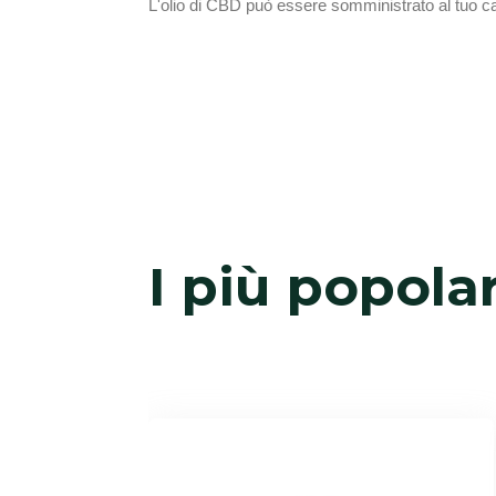
L'olio di CBD può essere somministrato al tuo c
I più popolar