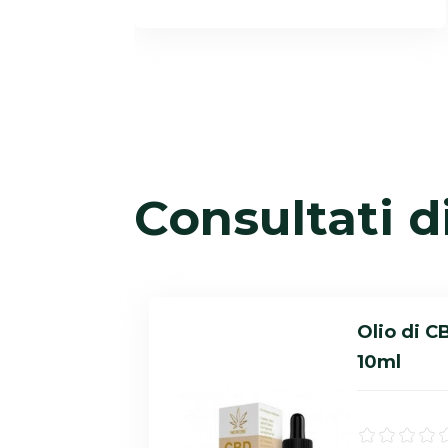
Consultati d
Olio di C
10ml