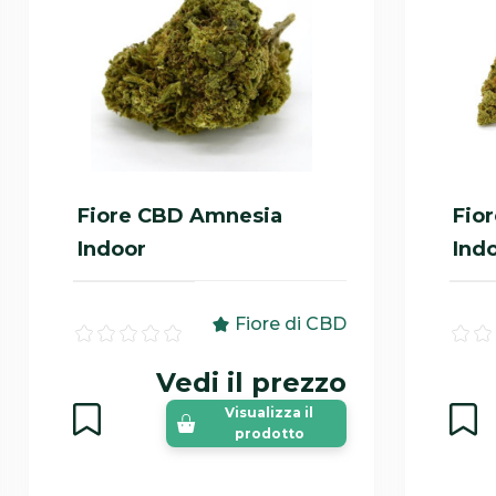
Fiore CBD Amnesia
Fio
Indoor
Ind
Fiore di CBD
Vedi il prezzo
Visualizza il
prodotto