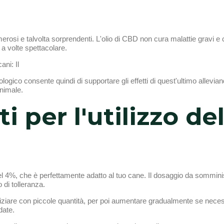
merosi e talvolta sorprendenti. L'olio di CBD non cura malattie gravi e
 a volte spettacolare.
ani: Il
logico consente quindi di supportare gli effetti di quest'ultimo allevia
nimale.
 per l'utilizzo del
el 4%, che è perfettamente adatto al tuo cane. Il dosaggio da somminis
o di tolleranza.
 iniziare con piccole quantità, per poi aumentare gradualmente se nece
date.