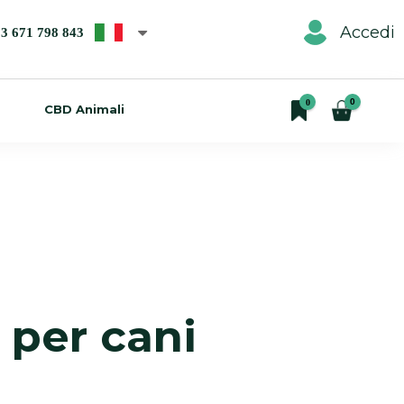
Accedi
3 671 798 843
0
0
CBD Animali
 per cani