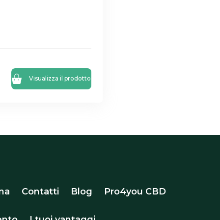
Visualizza il prodotto
na
Contatti
Blog
Pro4you CBD
nto
I tuoi vantaggi