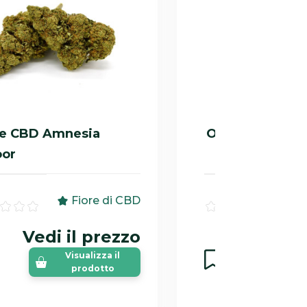
re CBD Amnesia
Orangello Indoo
oor
Fiore di CBD
Vedi il prezzo
Vedi i
Visualizza il
Vi
prodotto