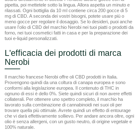
pipetta, poi mettetele sotto la lingua. Allora aspetta un minuto e
rilassati. Ogni bottiglia da 10 ml contiene circa 200 gocce di 5
mg di CBD. A seconda dei vostri bisogni, potete usare più o
meno gocce per regolare il dosaggio. Se lo desideri, puoi anche
usare l'olio di CBD del marchio Nerobi nei tuoi piatti o prodotti da
forno, nei tuoi cosmetici fatti in casa e per la preparazione dei
tuoi e-liquid personalizzati.
L'efficacia dei prodotti di marca
Nerobi
Il marchio francese Nerobi offre oli CBD prodotti in Italia.
Provengono quindi da una coltura di canapa europea e sono
conformi alla legislazione europea. Il contenuto di THC in
ognuno di essi è dello 0%. Siete quindi sicuri di non avere effetti
collaterali. Per ottenere uno spettro completo, il marchio ha
lavorato sulla combinazione di cannabinoidi nei suoi oli per
trovare quella più ottimale. Avrete quindi un effetto di entourage
che vi darà effettivamente sollievo. Per andare ancora oltre, ogni
olio è senza allergeni, con un gusto neutro, di origine vegetale e
100% naturale.