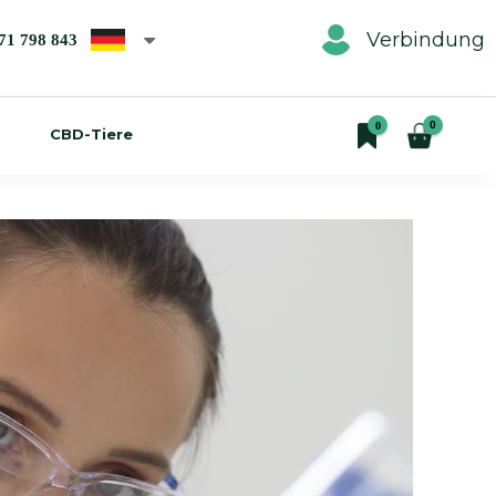
Verbindung
71 798 843
0
0
CBD-Tiere