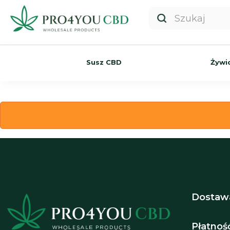
Susz CBD
Żywi
Dostaw
Płatnoś