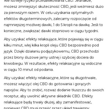
Nie istnieje ryzyko przedawkowania CBD. Jednakże,
możesz zmniejszyć skuteczność CBD, jeśli weźmiesz dużo
za pierwszym razem. W celu uzyskania optymalnych
efektów długoterminowych, zalecamy rozpoczęcie od
najmniejszej możliwej dawki, 1 do 5 kropli na dawkę. Jeśli to
konieczne, zwiększać dawki stopniowo w ciągu tygodni.
Aby uzyskać efekty relaksujące, które pojawiają się w ciągu
kilku minut, wlej kilka kropli oleju CBD bezpośrednio pod
język. Dzięki działaniu podjęzykowemu, CBD przechodzi
przez błony śluzowe jamy ustnej i szybciej dociera do
krwiobiegu. W rezultacie, efekty relaksacyjne są widoczne
w ciągu 10 minut od podania.
Aby uzyskać efekty relaksacyjne, które są długotrwałe,
możesz włączyć olej CBD do gotowania i gorących
napojów. Aby to zrobić, rozważ dodanie tłuszczu do swoich
receptur, aby uwolnić aktywne składniki CBD. Efekty
relaksujące będą trwały dłużej, aby zamanifestować,
ponieważ CBD musi przejść przez układ trawienny.